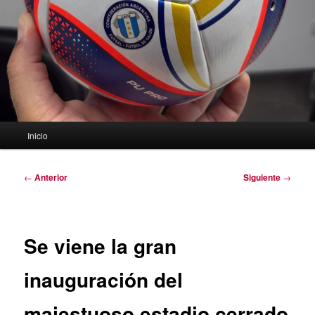
Menú
Inicio
principal
Navegación
←
Anterior
Siguiente
→
de
entradas
Se viene la gran
inauguración del
majestuoso estadio cerrado