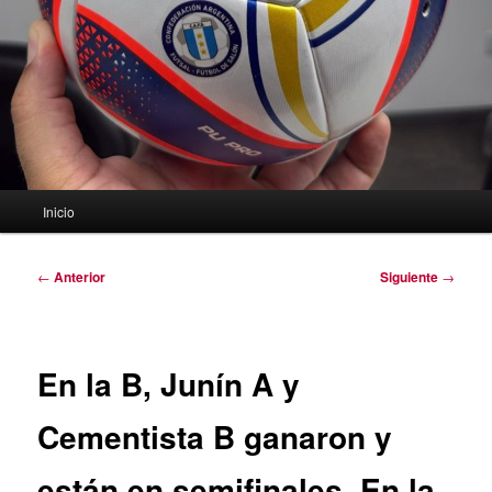
Menú
Inicio
principal
Navegación
←
Anterior
Siguiente
→
de
entradas
En la B, Junín A y
Cementista B ganaron y
están en semifinales. En la