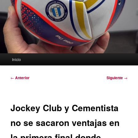
Menú
Inicio
principal
Navegación
←
Anterior
Siguiente
→
de
entradas
Jockey Club y Cementista
no se sacaron ventajas en
la primera final donde