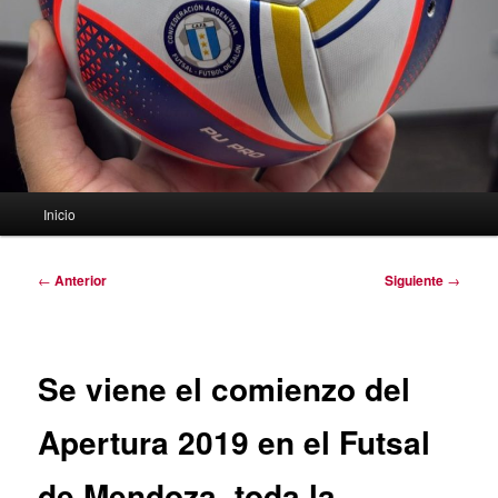
Menú
Inicio
principal
Navegación
←
Anterior
Siguiente
→
de
entradas
Se viene el comienzo del
Apertura 2019 en el Futsal
de Mendoza, toda la