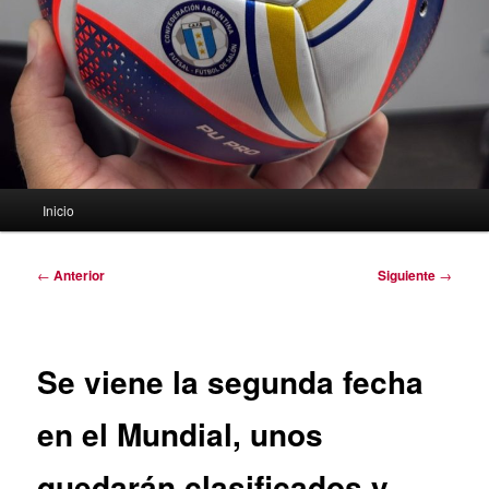
Menú
Inicio
principal
Navegación
←
Anterior
Siguiente
→
de
entradas
Se viene la segunda fecha
en el Mundial, unos
quedarán clasificados y