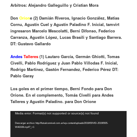
Arbitros: Alejandro Galleguillo y Cristian Mora
Don
Orion
e (2) Damián Riveros, Ignacio González, Matías
Cornu, Agustín Cuel y Agustín Paladino F. Inicial, tamvirt
ingresaron Marcelo Mescolatti, Berni Difonso, Federico
Carranza, Agustín López, Lucas Brasili y Santiago Barrera.
DT: Gustavo Gallardo
Andes
Talleres
(1) Lautaro García, Germán Ghiotti, Tomas
Civelli, Pablo Rodríguez y Juan Pablo Villodas F. Inicial,
Rodrigo Martínez, Gastón Fernandez, Federico Pérez DT:
Pablo Garay
Los goles en el primer tiempo, Berni Fondo para Don
Orione. En el complemento, Tomás Civelli para Andes
Talleres y Agustín Paladino. para Don Orione
Reproductor
Media error: Format(s) not supported or source(s) not found
de
Descargar archivo: http://futsalconnivel.com.ar/wp-content/uploads/2019/05/VID-20190505-
vídeo
WA0108.mp4?_=1