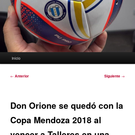
Menú
Inicio
principal
Navegación
←
Anterior
Siguiente
→
de
entradas
Don Orione se quedó con la
Copa Mendoza 2018 al
vencer a Talleres en una