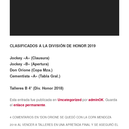
CLASIFICADOS A LA DIVISIÓN DE HONOR 2019
Jockey «A» (Clausura)
Jockey «B» (Apertura)
Don Orione (Copa Mza.)
Cementista «A» (Tabla Gral.)
Talleres B 4° (Div. Honor 2018)
Esta entrada fue publicada en
Uncategorized
por
adminOK
. Guarda
el
enlace permanente
.
4 COMENTARIOS EN “
DON ORIONE SE QUEDÓ CON LA COPA MENDOZA
2018 AL VENCER A TALLERES EN UNA APRETADA FINAL Y SE ASEGURÓ EL