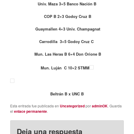
Univ. Maza 3×5 Banco Nación B
COP B 2×3 Godoy Cruz B
Guaymallen 4×3 Univ. Champagnat
Carrodilla 3×5 Godoy Cruz C
Mun. Las Heras B 6×4 Don Orione B
Mun. Luján C 10×2 STMM
Beltrán B x UNC B
Esta entrada fue publicada en
Uncategorized
por
adminOK
. Guarda
el
enlace permanente
.
Deja una respuesta