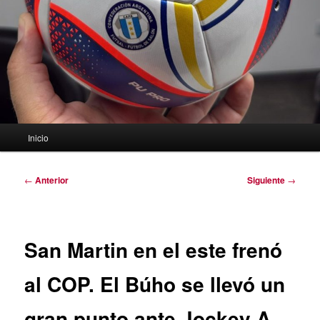
Menú
Inicio
principal
Navegación
←
Anterior
Siguiente
→
de
entradas
San Martin en el este frenó
al COP. El Búho se llevó un
gran punto ante Jockey A.