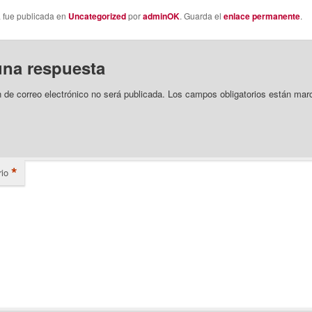
a fue publicada en
Uncategorized
por
adminOK
. Guarda el
enlace permanente
.
una respuesta
n de correo electrónico no será publicada.
Los campos obligatorios están mar
*
io