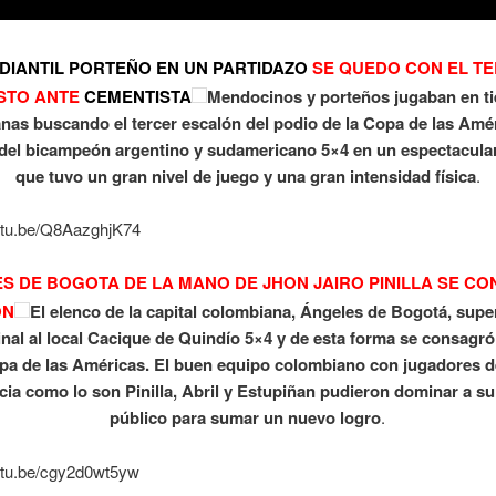
DIANTIL PORTEÑO EN UN PARTIDAZO
SE QUEDO CON EL T
STO ANTE
CEMENTISTA
Mendocinos y porteños jugaban en ti
nas buscando el tercer escalón del podio de la Copa de las Amér
a del bicampeón argentino y sudamericano 5×4 en un espectacular
que tuvo un gran nivel de juego y una gran intensidad física
.
outu.be/Q8AazghjK74
S DE BOGOTA DE LA MANO DE JHON JAIRO PINILLA SE C
ÓN
El elenco de la capital colombiana, Ángeles de Bogotá, sup
inal al local Cacique de Quindío 5×4 y de esta forma se consag
opa de las Américas. El buen equipo colombiano con jugadores 
cia como lo son Pinilla, Abril y Estupiñan pudieron dominar a su r
público para sumar un nuevo logro
.
outu.be/cgy2d0wt5yw