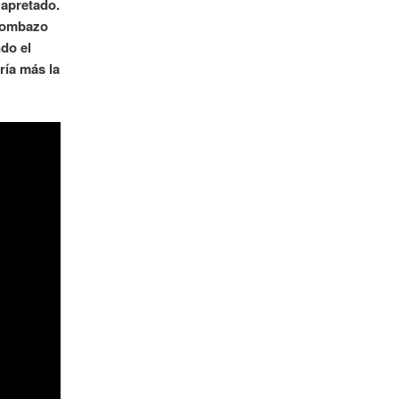
 apretado.
 bombazo
do el
ría más la