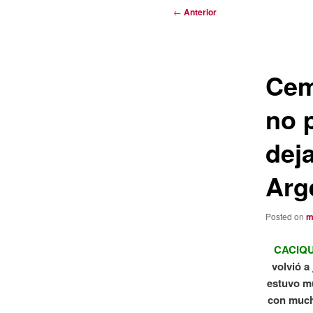
Navegación
←
Anterior
de
entradas
Cem
no 
dej
Arg
Posted on
m
CACIQ
volvió a
estuvo mu
con much