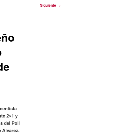
Siguiente
→
eño
o
de
mentista
nte 2×1 y
s del Poli
 Álvarez.