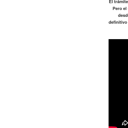
El trámit
Pero el
desd
definitiv