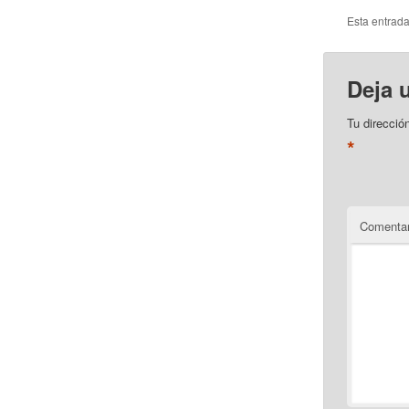
Esta entrad
Deja 
Tu direcció
*
Comentar