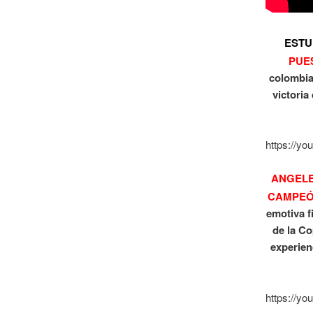
ESTU
PUE
colombia
victori
https://y
ANGELE
CAMPE
emotiva f
de la C
experien
https://y