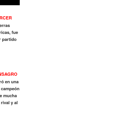
ERCER
erras
icas, fue
 partido
ONSAGRO
eró en una
ró campeón
de mucha
ival y al