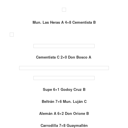
Mun. Las Heras A 4×8 Cementista B
Cementista C 2×0
Don Bosco A
Supe 6×1 Godoy Cruz B
Beltrán 7×6 Mun. Luján C
Alemán A 6×2 Don Orione B
Carrodilla 7×8 Guaymallén