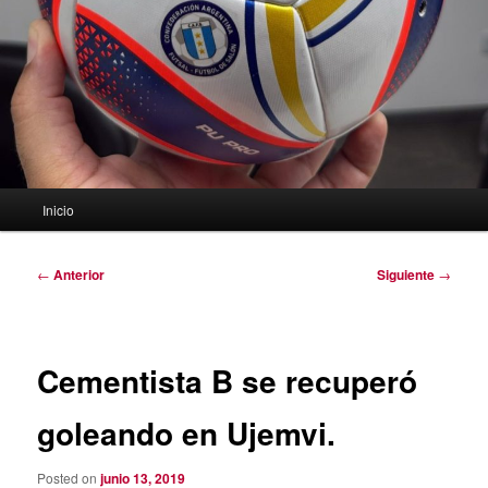
Menú
Inicio
principal
Navegación
←
Anterior
Siguiente
→
de
entradas
Cementista B se recuperó
goleando en Ujemvi.
Posted on
junio 13, 2019