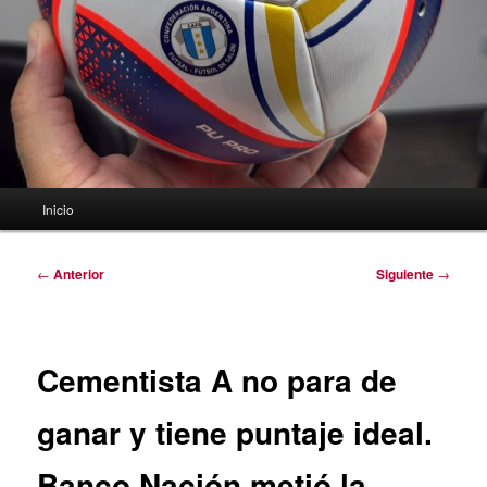
Menú
Inicio
principal
Navegación
←
Anterior
Siguiente
→
de
entradas
Cementista A no para de
ganar y tiene puntaje ideal.
Banco Nación metió la