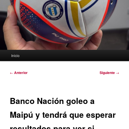
Menú
Inicio
principal
Navegación
←
Anterior
Siguiente
→
de
entradas
Banco Nación goleo a
Maipú y tendrá que esperar
resultados para ver si