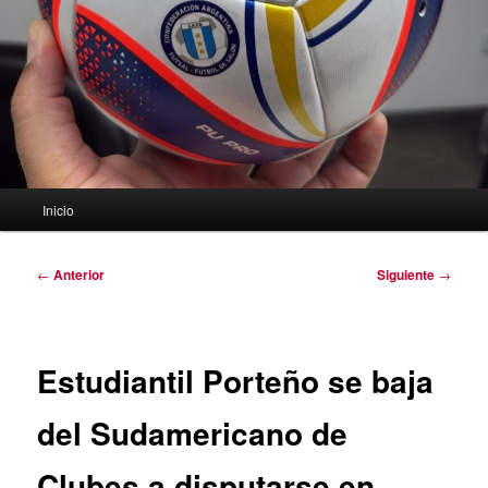
Menú
Inicio
principal
Navegación
←
Anterior
Siguiente
→
de
entradas
Estudiantil Porteño se baja
del Sudamericano de
Clubes a disputarse en