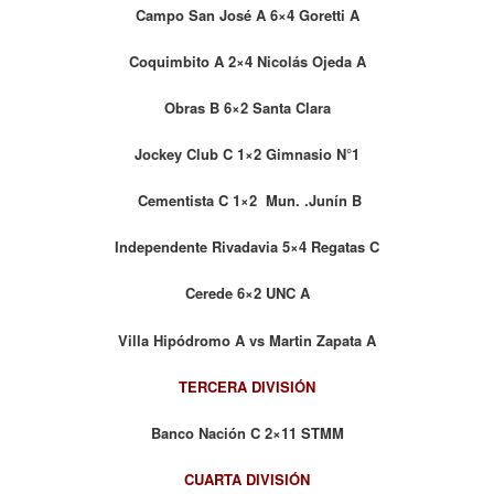
Campo
San José A 6×4 Goretti A
Coquimbito A 2×4 Nicolás Ojeda A
Obras B 6×2 Santa Clara
Jockey Club C 1×2 Gimnasio
N°1
Cementista C 1×2 Mun. .Junín
B
Independente Rivadavia 5×4 Regatas C
Cerede 6×2 UNC A
Villa Hipódromo A vs Martin Zapata A
TERCERA DIVISIÓN
Banco Nación C 2×11 STMM
CUARTA DIVISIÓN