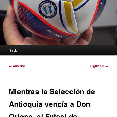
Menú
Inicio
principal
Navegación
←
Anterior
Siguiente
→
de
entradas
Mientras la Selección de
Antioquía vencía a Don
Orione, el Futsal de