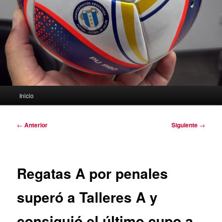
Menú
Inicio
principal
Navegación
←
Anterior
Siguiente
→
de
entradas
Regatas A por penales
superó a Talleres A y
consiguió el último cupo a