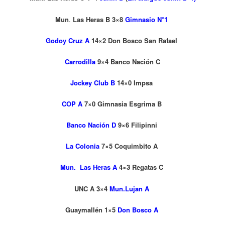
Mun
.
Las Heras B 3×8
Gimnasio N°1
Godoy Cruz A
14×2 Don Bosco San Rafael
Carrodilla
9×4 Banco Nación C
Jockey Club B
14×0 Impsa
COP A
7×0 Gimnasia Esgrima B
Banco Nación D
9×6 Filipinni
La Colonia
7×5 Coquimbito A
Mun. Las Heras A
4×3 Regatas C
UNC A 3×4
Mun.Lujan A
Guaymallén 1×5
Don Bosco A