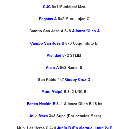
CUC
9×1 Municipal Mza.
Regatas A
5×2 Mun. Lujan C
Campo San José A 5×8
Alianza Gllen A
Campo San José B
8×3 Coquimbito B
Vialidad
8×2 STMM
Alem A
6×2 Ramef B
San Pablo 4×7
Godoy Cruz D
Mun. Maipú
B 3×2 UNC B
Banco Nación B
3×1 Alianza Gllen B 18 hs
Univ. Maza
3×3 Supe (Por penales Maza)
Mun. Las Heras C 4×4
Junín B
(
En alargue Junín 2×1)