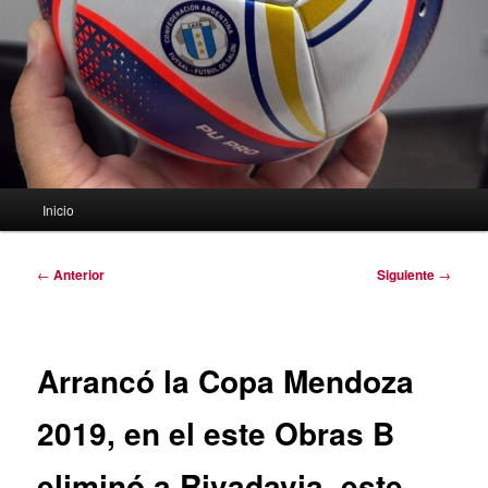
Menú
Inicio
principal
Navegación
←
Anterior
Siguiente
→
de
entradas
Arrancó la Copa Mendoza
2019, en el este Obras B
eliminó a Rivadavia, este