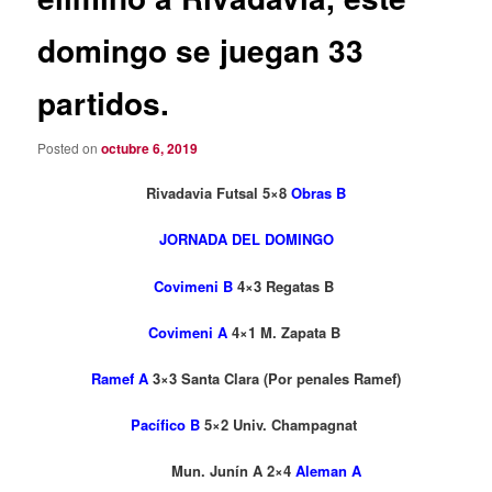
domingo se juegan 33
partidos.
Posted on
octubre 6, 2019
Rivadavia Futsal 5×8
Obras B
JORNADA DEL DOMINGO
Covimeni B
4×3 Regatas B
Covimeni A
4×1 M. Zapata B
Ramef A
3×3 Santa Clara (Por penales Ramef)
Pacífico B
5×2 Univ. Champagnat
Mun. Junín A 2×4
Aleman A