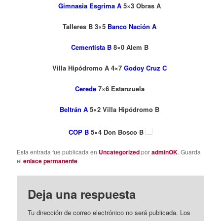
Gimnasia Esgrima A
5×3 Obras A
Talleres B 3×5
Banco Nación A
Cementista B
8×0 Alem B
Villa Hipódromo A 4×7
Godoy Cruz C
Cerede
7×6 Estanzuela
Beltrán A
5×2 Villa Hipódromo B
COP B
5×4 Don Bosco B
Esta entrada fue publicada en
Uncategorized
por
adminOK
. Guarda
el
enlace permanente
.
Deja una respuesta
Tu dirección de correo electrónico no será publicada.
Los