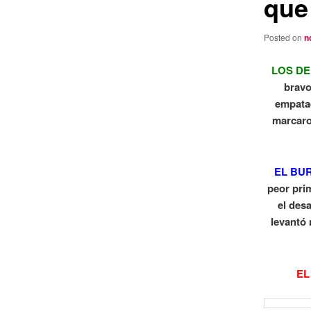
que
Posted on
n
LOS DE
bravo
empata
marcaro
EL BU
peor pri
el desa
levantó
EL