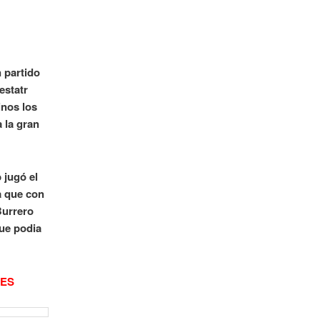
 partido
estatr
nos los
 la gran
 jugó el
a que con
Burrero
ue podia
LES