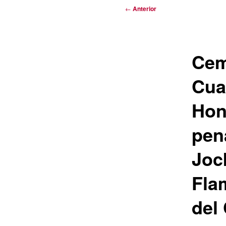
Navegación
←
Anterior
de
entradas
Cem
Cuar
Hon
pen
Joc
Fla
del 