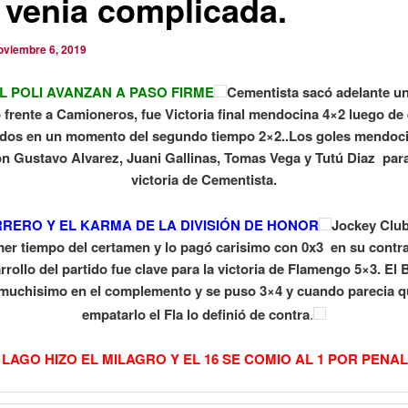
 venia complicada.
oviembre 6, 2019
L POLI AVANZAN A PASO FIRME
Cementista sacó adelante un
 frente a Camioneros, fue Victoria final mendocina 4×2 luego de 
dos en un momento del segundo tiempo 2×2..Los goles mendoci
n Gustavo Alvarez, Juani Gallinas, Tomas Vega y Tutú Diaz para
victoria de Cementista.
RRERO Y EL KARMA DE LA DIVISIÓN DE HONOR
Jockey Club
mer tiempo del certamen y lo pagó carisimo con 0x3 en su contr
rrollo del partido fue clave para la victoria de Flamengo 5×3. El 
 muchisimo en el complemento y se puso 3×4 y cuando parecia q
empatarlo el Fla lo definió de contra
.
 LAGO HIZO EL MILAGRO Y EL 16 SE COMIO AL 1 POR PENA