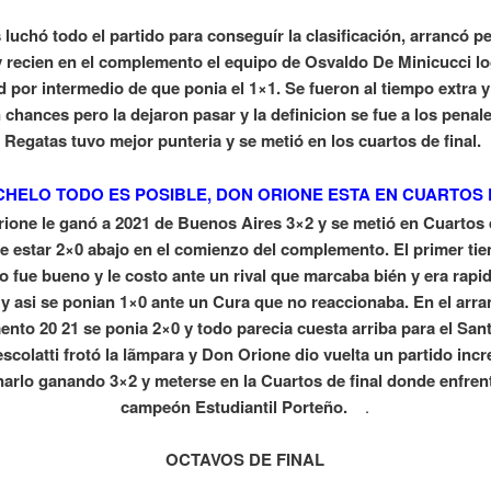
 luchó todo el partido para conseguír la clasificación, arrancó p
y recien en el complemento el equipo de Osvaldo De Minicucci lo
d por intermedio de que ponia el 1×1. Se fueron al tiempo extra y
 chances pero la dejaron pasar y la definicion se fue a los pena
Regatas tuvo mejor punteria y se metió en los cuartos de final.
CHELO TODO ES POSIBLE, DON ORIONE ESTA EN CUARTOS 
rione le ganó a 2021 de Buenos Aires 3×2 y se metió en Cuartos d
e estar 2×0 abajo en el comienzo del complemento. El primer ti
o fue bueno y le costo ante un rival que marcaba bién y era rapid
 y asi se ponian 1×0 ante un Cura que no reaccionaba. En el arra
nto 20 21 se ponia 2×0 y todo parecia cuesta arriba para el Sant
colatti frotó la lãmpara y Don Orione dio vuelta un partido incr
narlo ganando 3×2 y meterse en la Cuartos de final donde enfrent
campeón Estudiantil Porteño.
.
OCTAVOS DE FINAL