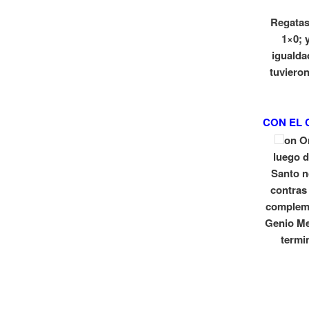
Regatas
1×0; 
igualda
tuvieron
CON EL 
on O
luego d
Santo n
contras
compleme
Genio Mes
termi