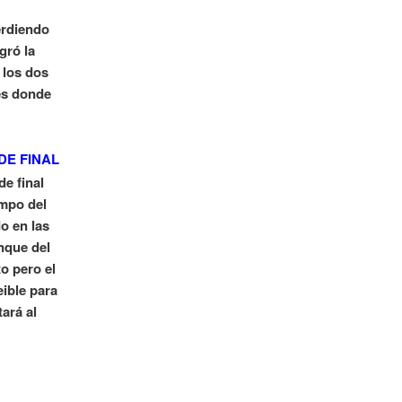
erdiendo
gró la
 los dos
les donde
DE FINAL
e final
empo del
o en las
nque del
o pero el
eible para
ará al