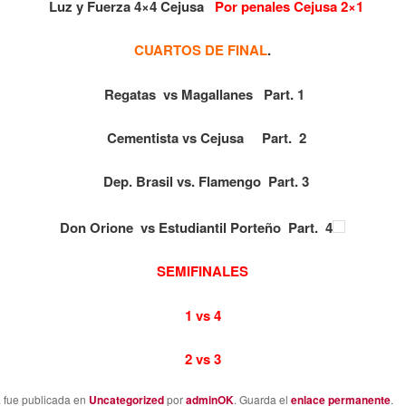
Luz y Fuerza 4×4 Cejusa
Por penales Cejusa 2×1
CUARTOS DE FINAL
.
Regatas vs Magallanes Part. 1
Cementista vs Cejusa Part. 2
Dep. Brasil vs. Flamengo Part. 3
Don Orione vs Estudiantil Porteño Part. 4
SEMIFINALES
1 vs 4
2 vs 3
a fue publicada en
Uncategorized
por
adminOK
. Guarda el
enlace permanente
.