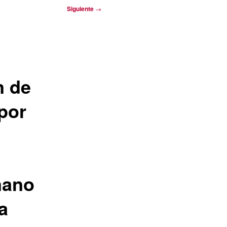
Siguiente
→
n de
por
mano
a