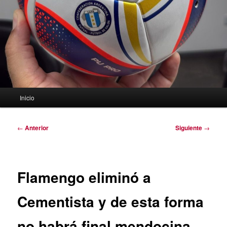
Menú
Inicio
principal
Navegación
←
Anterior
Siguiente
→
de
entradas
Flamengo eliminó a
Cementista y de esta forma
no habrá final mendocina