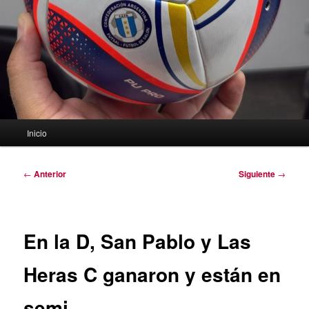
Menú
Inicio
principal
Navegación
←
Anterior
Siguiente
→
de
entradas
En la D, San Pablo y Las
Heras C ganaron y están en
semi.