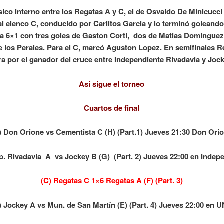
ásico interno entre los Regatas A y C, el de Osvaldo De Minicucci 
l elenco C, conducido por Carlitos Garcia y lo terminó goleand
ca 6×1 con tres goles de Gaston Corti, dos de Matias Dominguez
e los Perales. Para el C, marcó Aguston Lopez. En semifinales 
a por el ganador del cruce entre Independiente Rivadavia y Joc
Así sigue el torneo
Cuartos de final
) Don Orione vs Cementista C (H) (Part.1)
Jueves 21:30 Don Ori
ep. Rivadavia A vs Jockey B (G) (Part. 2) Jueves 22:00 en Indep
(C) Regatas C 1×6 Regatas A (F) (Part. 3)
) Jockey A vs Mun. de San Martín (E) (Part. 4) Jueves 22:00 en 