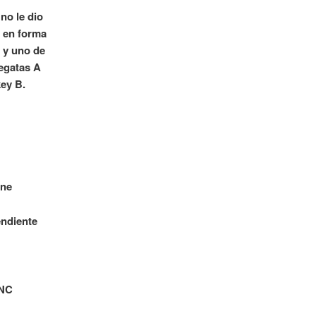
no le dio
o en forma
 y uno de
Regatas A
key B.
one
endiente
UNC