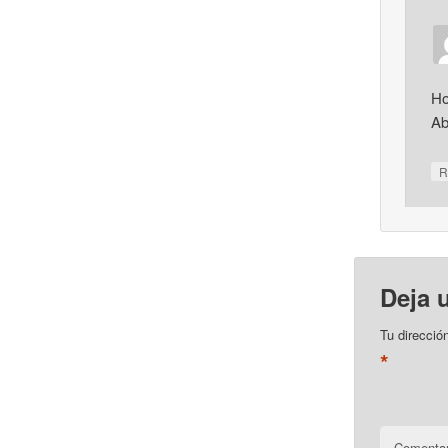
Ho
Ab
R
Deja 
Tu direcció
*
Comentar