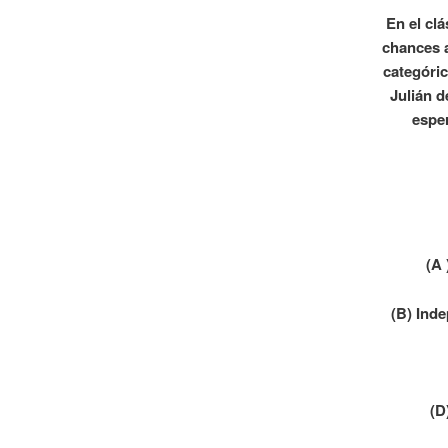
En el cl
chances a
categóri
Julián d
esper
(A 
(B) Ind
(D