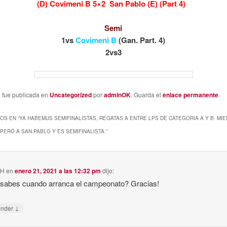
(D) Covimeni B 5×2 San Pablo (E) (Part 4)
Semi
1vs
Covimeni B
(Gan. Part. 4)
2vs3
a fue publicada en
Uncategorized
por
adminOK
. Guarda el
enlace permanente
.
OS EN “
YA HABEMUS SEMIFINALISTAS, REGATAS A ENTRE LPS DE CATEGORIA A Y B. MI
UPERÓ A SAN PABLO Y ES SEMIFINALISTA.
”
VH
en
enero 21, 2021 a las 12:32 pm
dijo:
 sabes cuando arranca el campeonato? Gracias!
↓
onder