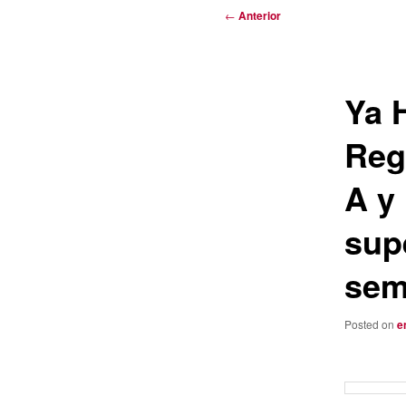
Navegación
←
Anterior
de
entradas
Ya 
Reg
A y
sup
semi
Posted on
e