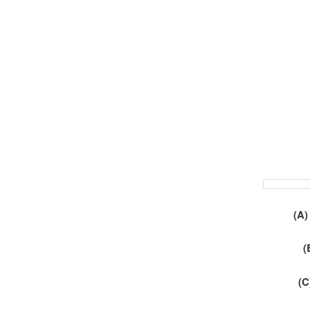
(A)
(
(C