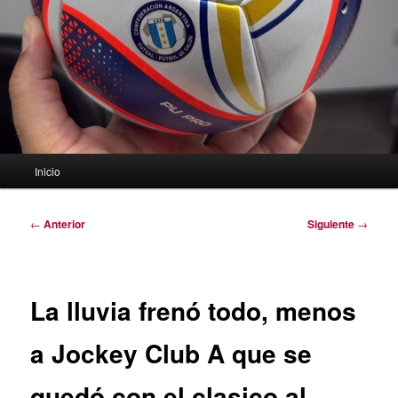
Menú
Inicio
principal
Navegación
←
Anterior
Siguiente
→
de
entradas
La lluvia frenó todo, menos
a Jockey Club A que se
quedó con el clasico al