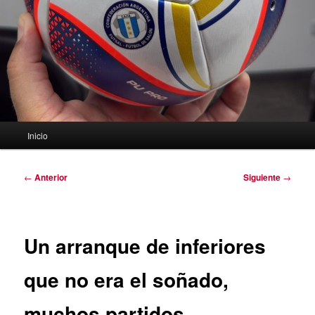
Menú
Inicio
principal
Navegación
←
Anterior
Siguiente
→
de
entradas
Un arranque de inferiores
que no era el soñado,
muchos partidos