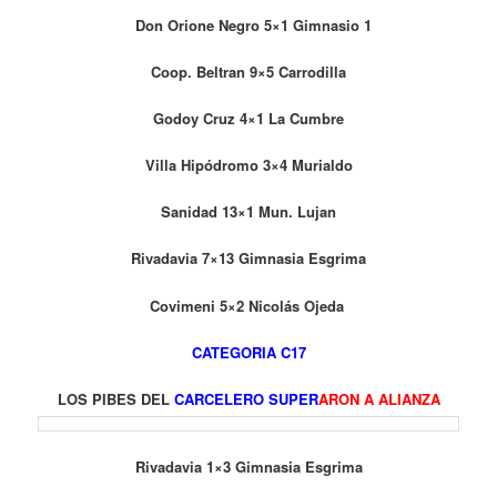
Don Orione Negro 5×1 Gimnasio 1
Coop. Beltran 9×5 Carrodilla
Godoy Cruz 4×1 La Cumbre
Villa Hipódromo 3×4 Murialdo
Sanidad 13×1 Mun. Lujan
Rivadavia 7×13 Gimnasia Esgrima
Covimeni 5×2 Nicolás Ojeda
CATEGORIA C17
LOS PIBES DEL
CARCELERO SUPER
ARON A ALIANZA
Rivadavia 1×3 Gimnasia Esgrima