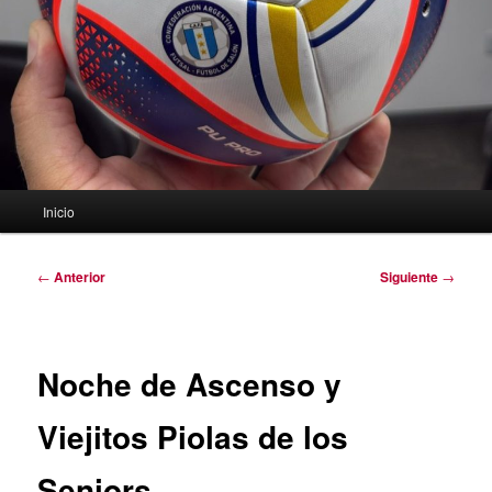
Menú
Inicio
principal
Navegación
←
Anterior
Siguiente
→
de
entradas
Noche de Ascenso y
Viejitos Piolas de los
Seniors.