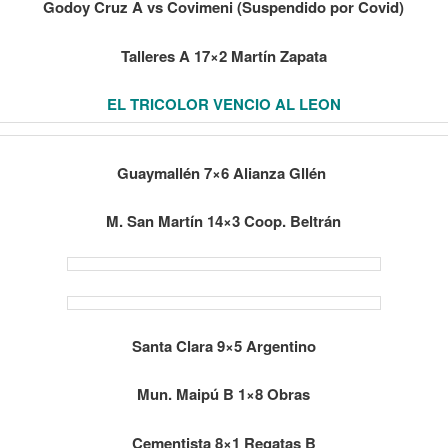
Godoy Cruz A vs Covimeni (Suspendido por Covid)
Talleres A 17×2 Martín Zapata
EL TRICOLOR VENCIO AL LEON
Guaymallén 7×6 Alianza Gllén
M. San Martín 14×3 Coop. Beltrán
Santa Clara 9×5 Argentino
Mun. Maipú B 1×8 Obras
Cementista 8×1 Regatas B