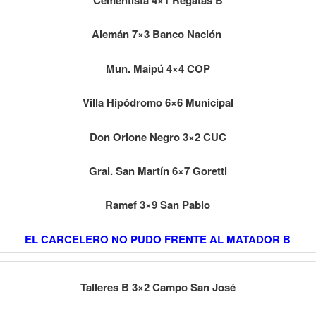
Cementista 4×1 Regatas B
Alemán 7×3 Banco Nación
Mun. Maipú 4×4 COP
Villa Hipódromo 6×6 Municipal
Don Orione Negro 3×2 CUC
Gral. San Martín 6×7 Goretti
Ramef 3×9 San Pablo
EL CARCELERO NO PUDO FRENTE AL MATADOR B
Talleres B 3×2 Campo San José