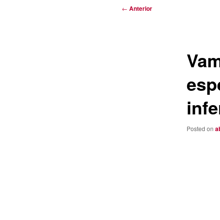
Navegación
←
Anterior
de
entradas
Vam
esp
infe
Posted on
a