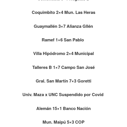
Coquimbito 2×4 Mun. Las Heras
Guaymallén 3×7 Alianza Gllén
Ramef 1×6 San Pablo
Villa Hipódromo 2×4 Municipal
Talleres B 1×7 Campo San José
Gral. San Martín 7×3 Goretti
Univ. Maza x UNC Suspendido por Covid
Alemán 15×1 Banco Nación
Mun. Maipú 5×3 COP