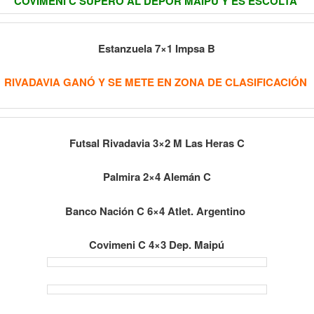
COVIMENI C SUPERO AL DEPOR MAIPU Y ES ESCOLTA
Estanzuela 7×1 Impsa B
RIVADAVIA GANÓ Y SE METE EN ZONA DE CLASIFICACIÓN
Futsal Rivadavia 3×2 M Las Heras C
Palmira 2×4 Alemán C
Banco Nación C 6×4 Atlet. Argentino
Covimeni C 4×3 Dep. Maipú