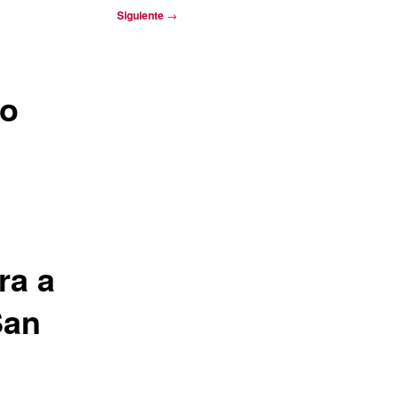
Siguiente
→
io
ra a
San