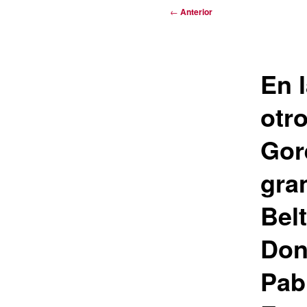
Navegación
←
Anterior
de
entradas
En l
otr
Gore
gra
Belt
Don
Pab