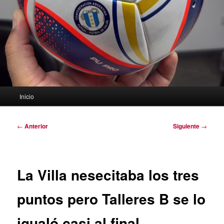
Menú
Inicio
principal
Navegación
←
Anterior
Siguiente
→
de
entradas
La Villa nesecitaba los tres
puntos pero Talleres B se lo
igualó casi al final.