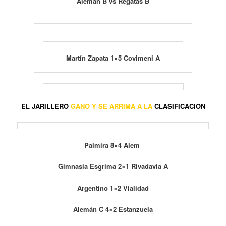
Alemán B vs Regatas B
Martín Zapata 1×5 Covimeni A
EL JARILLERO
GANO Y SE ARRIMA A LA
CLASIFICACION
Palmira 8×4 Alem
Gimnasia Esgrima 2×1 Rivadavia A
Argentino 1×2 Vialidad
Alemán C 4×2 Estanzuela