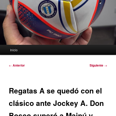
Menú
Inicio
principal
Navegación
←
Anterior
Siguiente
→
de
entradas
Regatas A se quedó con el
clásico ante Jockey A. Don
Bosco superó a Maipú y