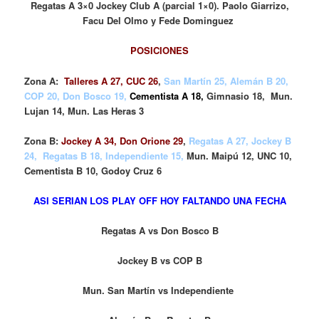
Regatas A 3×0 Jockey Club A (parcial 1×0). Paolo Giarrizo,
Facu Del Olmo y Fede Dominguez
POSICIONES
Zona A:
Talleres A 27, CUC 26
,
San Martín 25, Alemán B 20,
COP 20, Don Bosco 19,
Cementista A 18
,
Gimnasio 18, Mun.
Lujan 14, Mun. Las Heras 3
Zona B:
Jockey A 34, Don Orione 29
,
Regatas A 27, Jockey B
24, Regatas B 18, Independiente 15,
Mun. Maipú 12, UNC 10,
Cementista B 10, Godoy Cruz 6
ASI SERIAN LOS PLAY OFF HOY FALTANDO UNA FECHA
Regatas A vs Don Bosco B
Jockey B vs COP B
Mun. San Martín vs Independiente