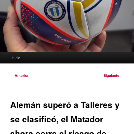
Menú
Inicio
principal
Navegación
←
Anterior
Siguiente
→
de
entradas
Alemán superó a Talleres y
se clasificó, el Matador
ahora corre el riesgo de