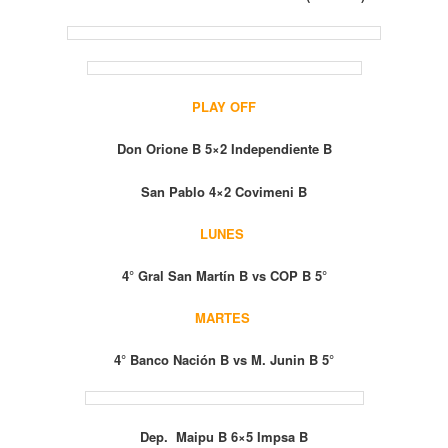
PLAY OFF
Don Orione B 5×2 Independiente B
San Pablo 4×2
Covimeni B
LUNES
4° Gral San Martín B vs COP B 5°
MARTES
4° Banco Nación B vs M. Junin B 5°
Dep. Maipu B 6×5 Impsa B