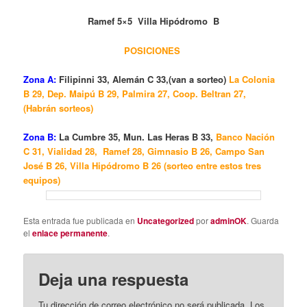
Ramef 5×5 Villa Hipódromo B
POSICIONES
Zona A:
Filipinni 33, Alemán C 33,(van a sorteo)
La Colonia
B 29, Dep. Maipú B 29, Palmira 27, Coop. Beltran 27,
(Habrán sorteos)
Zona B:
La Cumbre 35, Mun. Las Heras B 33,
Banco Nación
C 31, Vialidad 28, Ramef 28, Gimnasio B 26, Campo San
José B 26, Villa Hipódromo B 26 (sorteo entre estos tres
equipos)
Esta entrada fue publicada en
Uncategorized
por
adminOK
. Guarda
el
enlace permanente
.
Deja una respuesta
Tu dirección de correo electrónico no será publicada.
Los