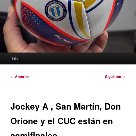
Menú
Inicio
principal
Navegación
←
Anterior
Siguiente
→
de
entradas
Jockey A , San Martín, Don
Orione y el CUC están en
semifinales.