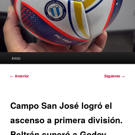
Menú
Inicio
principal
Navegación
←
Anterior
Siguiente
→
de
entradas
Campo San José logró el
ascenso a primera división.
Beltrán superó a Godoy