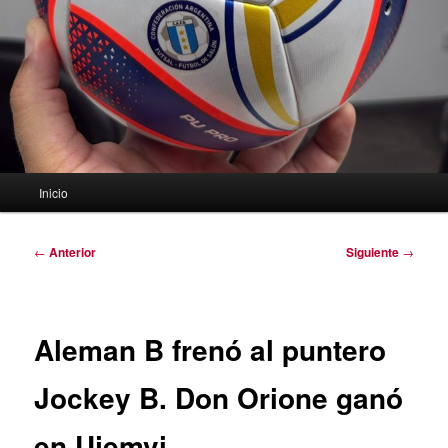
Menú
Inicio
principal
Navegación
←
Anterior
Siguiente
→
de
entradas
Aleman B frenó al puntero
Jockey B. Don Orione ganó
en Ujemvi.