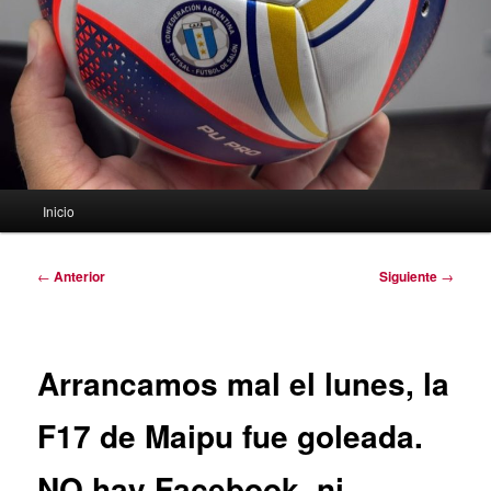
Menú
Inicio
principal
Navegación
←
Anterior
Siguiente
→
de
entradas
Arrancamos mal el lunes, la
F17 de Maipu fue goleada.
NO hay Facebook, ni