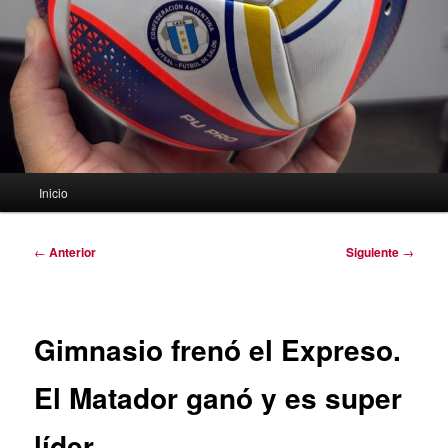
Menú
Inicio
principal
Navegación
←
Anterior
Siguiente
→
de
entradas
Gimnasio frenó el Expreso.
El Matador ganó y es super
líder.