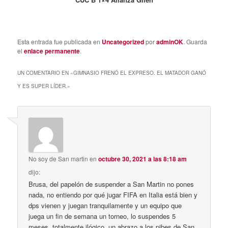
Esta entrada fue publicada en
Uncategorized
por
adminOK
. Guarda
el
enlace permanente
.
UN COMENTARIO EN «
GIMNASIO FRENÓ EL EXPRESO. EL MATADOR GANÓ
Y ES SUPER LÍDER.
»
No soy de San martin
en
octubre 30, 2021 a las 8:18 am
dijo:
Brusa, del papelón de suspender a San Martin no pones
nada, no entiendo por qué jugar FIFA en Italia está bien y
dps vienen y juegan tranquilamente y un equipo que
juega un fin de semana un torneo, lo suspendes 5
meses, totalmente ilógico, un abrazo a los pibes de San