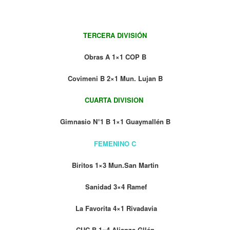
TERCERA DIVISIÓN
Obras A 1×1 COP B
Covimeni B 2×1 Mun. Lujan B
CUARTA DIVISION
Gimnasio N°1 B 1×1 Guaymallén B
FEMENINO C
Biritos 1×3 Mun.San Martin
Sanidad 3×4 Ramef
La Favorita 4×1 Rivadavia
CUC B 1×4 Alianza Gllén