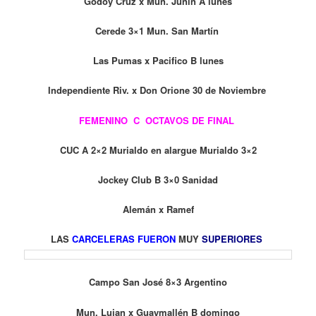
Godoy Cruz x Mun. Junin A lunes
Cerede 3×1 Mun. San Martín
Las Pumas x Pacifico B lunes
Independiente Riv. x Don Orione 30 de Noviembre
FEMENINO C OCTAVOS DE FINAL
CUC A 2×2 Murialdo en alargue Murialdo 3×2
Jockey Club B 3×0 Sanidad
Alemán x Ramef
LAS
CARCELERAS FUERON
MUY
SUPERIORES
Campo San José 8×3 Argentino
Mun. Lujan x Guaymallén B domingo