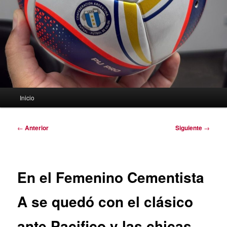
Menú
Inicio
principal
Navegación
←
Anterior
Siguiente
→
de
entradas
En el Femenino Cementista
A se quedó con el clásico
ante Pacifico y las chicas