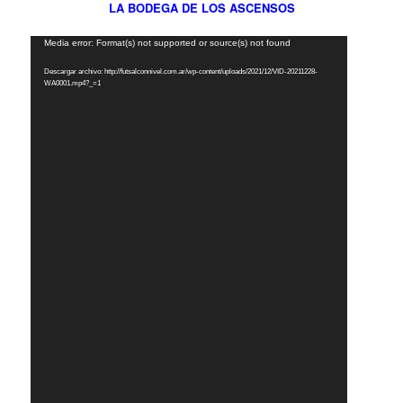
LA BODEGA DE LOS ASCENSOS
Reproductor
Media error: Format(s) not supported or source(s) not found
de
Descargar archivo: http://futsalconnivel.com.ar/wp-content/uploads/2021/12/VID-20211228-
vídeo
WA0001.mp4?_=1