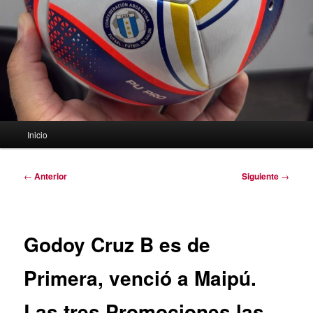
Menú
Inicio
principal
Navegación
←
Anterior
Siguiente
→
de
entradas
Godoy Cruz B es de
Primera, venció a Maipú.
Las tres Promociones las