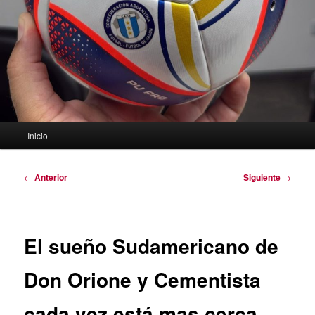
Menú
Inicio
principal
Navegación
←
Anterior
Siguiente
→
de
entradas
El sueño Sudamericano de
Don Orione y Cementista
cada vez está mas cerca.