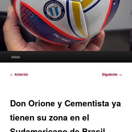
Menú
Inicio
principal
Navegación
←
Anterior
Siguiente
→
de
entradas
Don Orione y Cementista ya
tienen su zona en el
Sudamericano de Brasil.