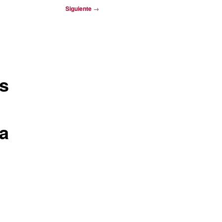
Siguiente
→
s
la