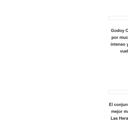
Godoy Cr
por much
intenso 
vue
El conjun
mejor ma
Las Hera