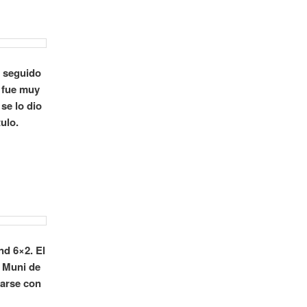
e seguido
o fue muy
se lo dio
ulo.
nd 6×2. El
a Muni de
darse con