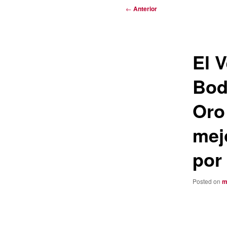
Navegación
←
Anterior
de
entradas
El 
Bod
Oro
mejo
por
Posted on
m