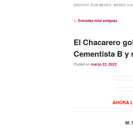
ARCHIVO POR MESES:
MARZO 20
Navegación
←
Entradas más antiguas
de
entradas
El Chacarero gol
Cementista B y 
Posted on
marzo 22, 2022
AHORA L
M. 