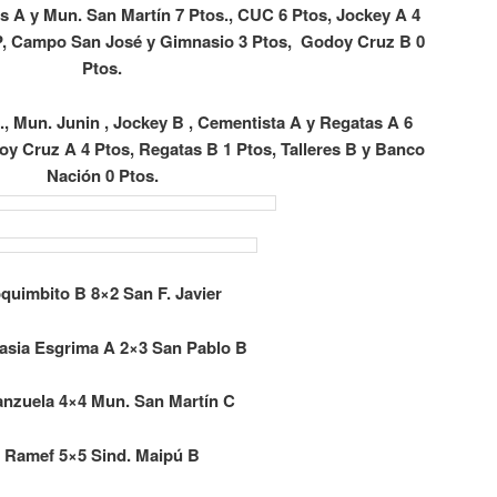
 A y Mun. San Martín 7 Ptos., CUC 6 Ptos, Jockey A 4
OP, Campo San José y Gimnasio 3 Ptos, Godoy Cruz B 0
Ptos.
, Mun. Junin , Jockey B , Cementista A y Regatas A 6
oy Cruz A 4 Ptos, Regatas B 1 Ptos, Talleres B y Banco
Nación 0 Ptos.
quimbito B 8×2 San F. Javier
sia Esgrima A 2×3 San Pablo B
anzuela 4×4 Mun. San Martín C
Ramef 5×5 Sind. Maipú B