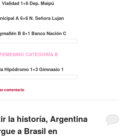
Vialidad 1×6 Dep. Maipú
nicipal A 6×6 N. Señora Lujan
ymallén B 8×1 Banco Nación C
FEMENINO CATEGORÍA B
lla Hipódromo 1×3 Gimnasio 1
un comentario
ir la historía, Argentina
rgue a Brasil en