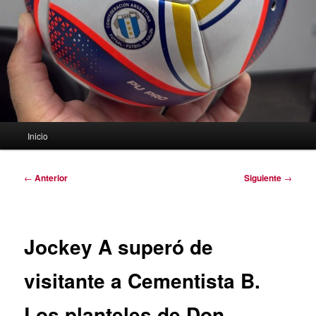
Menú
Inicio
principal
Navegación
←
Anterior
Siguiente
→
de
entradas
Jockey A superó de
visitante a Cementista B.
Los planteles de Don