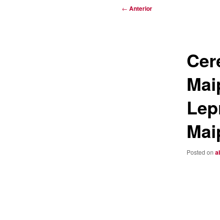
Navegación
←
Anterior
de
entradas
Cer
Mai
Lepr
Mai
Posted on
a