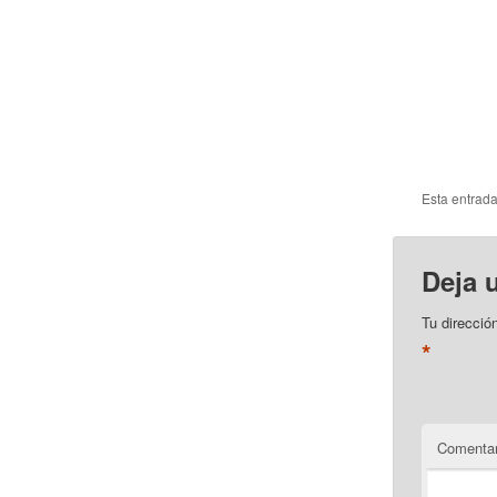
Esta entrad
Deja 
Tu direcció
*
Comentar