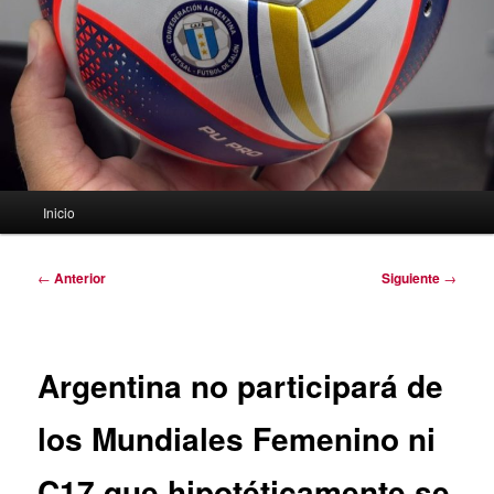
Menú
Inicio
principal
Navegación
←
Anterior
Siguiente
→
de
entradas
Argentina no participará de
los Mundiales Femenino ni
C17 que hipotéticamente se