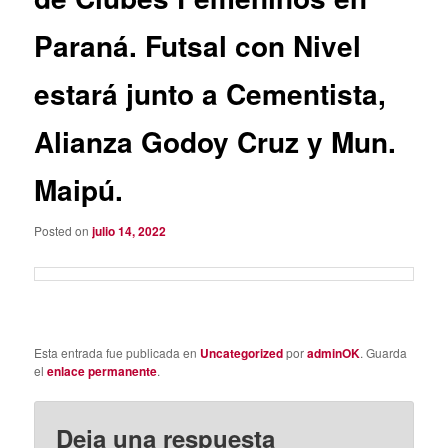
Paraná. Futsal con Nivel
estará junto a Cementista,
Alianza Godoy Cruz y Mun.
Maipú.
Posted on
julio 14, 2022
Esta entrada fue publicada en
Uncategorized
por
adminOK
. Guarda
el
enlace permanente
.
Deja una respuesta