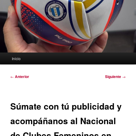
Menú
Inicio
principal
Navegación
←
Anterior
Siguiente
→
de
entradas
Súmate con tú publicidad y
acompáñanos al Nacional
de Clubes Femeninos en