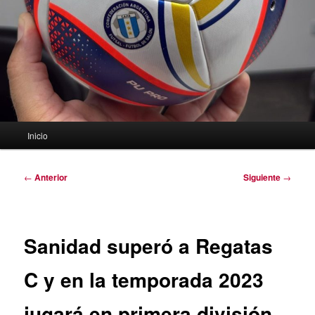
Menú
Inicio
principal
Navegación
←
Anterior
Siguiente
→
de
entradas
Sanidad superó a Regatas
C y en la temporada 2023
jugará en primera división.