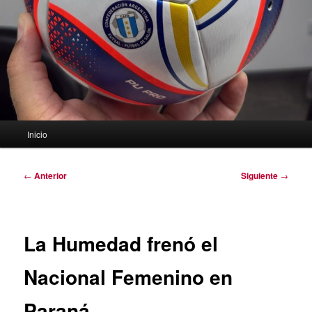
Menú
Inicio
principal
Navegación
←
Anterior
Siguiente
→
de
entradas
La Humedad frenó el
Nacional Femenino en
Paraná