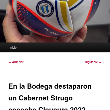
Menú
Inicio
principal
Navegación
←
Anterior
Siguiente
→
de
entradas
En la Bodega destaparon
un Cabernet Strugo
cosecha Clausura 2022.