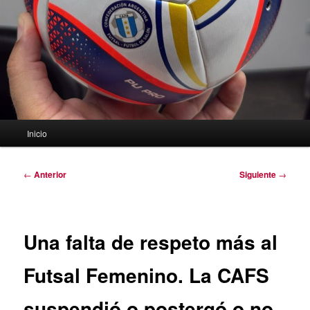
Menú
Inicio
principal
Navegación
←
Anterior
Siguiente
→
de
entradas
Una falta de respeto más al
Futsal Femenino. La CAFS
suspendió o postergó o no