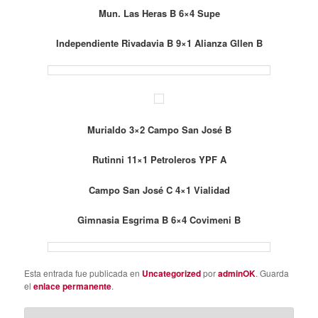
Mun. Las Heras B 6×4 Supe
Independiente Rivadavia B 9×1 Alianza Gllen B
Murialdo 3×2 Campo San José B
Rutinni 11×1 Petroleros YPF A
Campo San José C 4×1 Vialidad
Gimnasia Esgrima B 6×4 Covimeni B
Esta entrada fue publicada en
Uncategorized
por
adminOK
. Guarda
el
enlace permanente
.