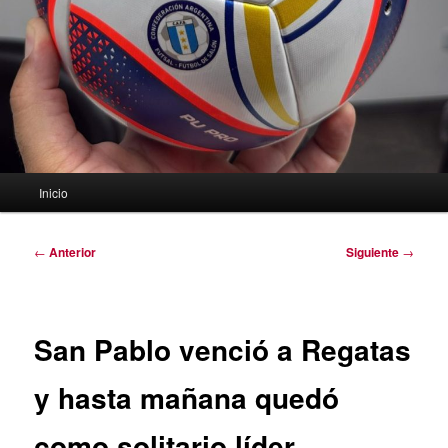
Menú
Inicio
principal
Navegación
←
Anterior
Siguiente
→
de
entradas
San Pablo venció a Regatas
y hasta mañana quedó
como solitario líder.