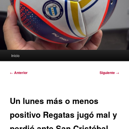
Menú
Inicio
principal
Navegación
←
Anterior
Siguiente
→
de
entradas
Un lunes más o menos
positivo Regatas jugó mal y
perdió ante San Cristóbal.