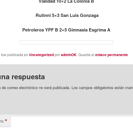
Vialidad 10×2 La Colonia B
Rutinni 5×3 San Luis Gonzaga
Petroleros YPF B 2×5 Gimnasia Esgrima A
a fue publicada en
Uncategorized
por
adminOK
. Guarda el
enlace permanente
.
una respuesta
n de correo electrónico no será publicada.
Los campos obligatorios están mar
*
io