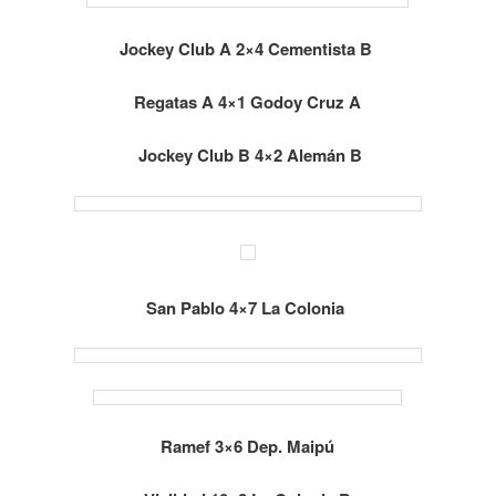
Jockey Club A 2×4 Cementista B
Regatas A 4×1 Godoy Cruz A
Jockey Club B 4×2 Alemán B
San Pablo 4×7 La Colonia
Ramef 3×6 Dep. Maipú