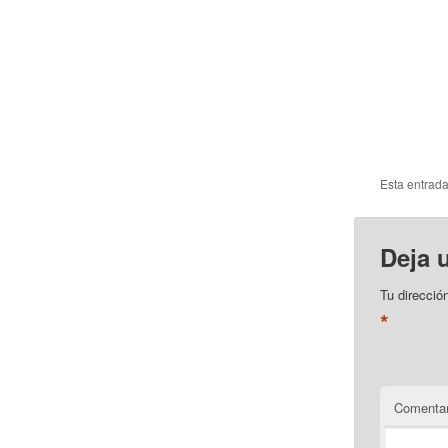
Esta entrad
Deja 
Tu direcció
*
Comentar