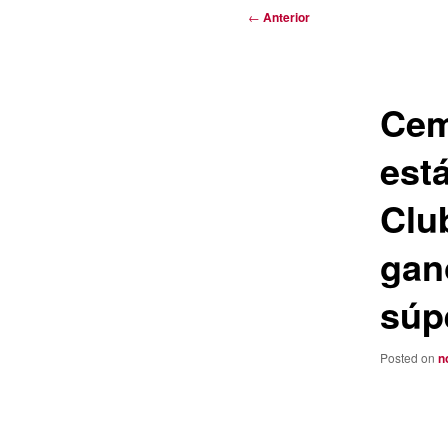
Navegación
←
Anterior
de
entradas
Cem
está
Club
gan
súpe
Posted on
n