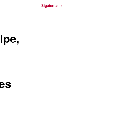
Siguiente
→
lpe,
 es