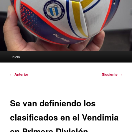
Menú
Inicio
principal
Navegación
←
Anterior
Siguiente
→
de
entradas
Se van definiendo los
clasificados en el Vendimia
en Primera División.